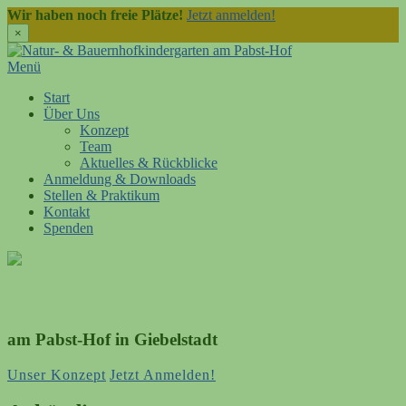
Wir haben noch freie Plätze!
Jetzt anmelden!
×
Direkt
zum
Menü
Inhalt
Start
Über Uns
Konzept
Team
Aktuelles & Rückblicke
Anmeldung & Downloads
Stellen & Praktikum
Kontakt
Spenden
am Pabst-Hof in Giebelstadt
Unser Konzept
Jetzt Anmelden!