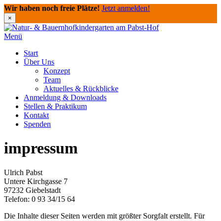
Wir haben noch freie Plätze!
Jetzt anmelden!
×
Direkt
zum
Menü
Inhalt
Start
Über Uns
Konzept
Team
Aktuelles & Rückblicke
Anmeldung & Downloads
Stellen & Praktikum
Kontakt
Spenden
impressum
Ulrich Pabst
Untere Kirchgasse 7
97232 Giebelstadt
Telefon: 0 93 34/15 64
Die Inhalte dieser Seiten werden mit größter Sorgfalt erstellt. Für