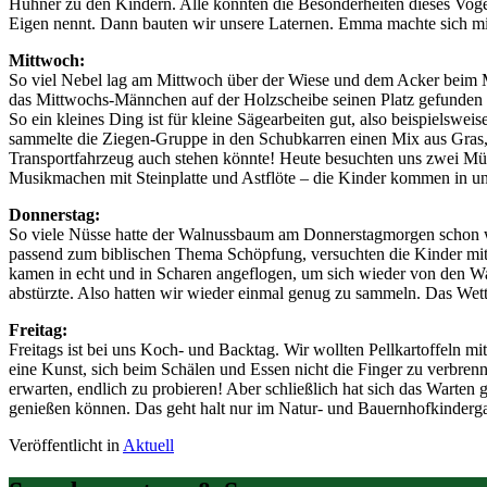
Hühner zu den Kindern. Alle konnten die Besonderheiten dieses Vogels 
Eigen nennt. Dann bauten wir unsere Laternen. Emma machte sich mit 
Mittwoch:
So viel Nebel lag am Mittwoch über der Wiese und dem Acker beim Mo
das Mittwochs-Männchen auf der Holzscheibe seinen Platz gefunden ha
So ein kleines Ding ist für kleine Sägearbeiten gut, also beispielswe
sammelte die Ziegen-Gruppe in den Schubkarren einen Mix aus Gras, 
Transportfahrzeug auch stehen könnte! Heute besuchten uns zwei Mü
Musikmachen mit Steinplatte und Astflöte – die Kinder kommen in uns
Donnerstag:
So viele Nüsse hatte der Walnussbaum am Donnerstagmorgen schon wie
passend zum biblischen Thema Schöpfung, versuchten die Kinder mit d
kamen in echt und in Scharen angeflogen, um sich wieder von den W
abstürzte. Also hatten wir wieder einmal genug zu sammeln. Das Wette
Freitag:
Freitags ist bei uns Koch- und Backtag. Wir wollten Pellkartoffeln m
eine Kunst, sich beim Schälen und Essen nicht die Finger zu verbr
erwarten, endlich zu probieren! Aber schließlich hat sich das Warten 
genießen können. Das geht halt nur im Natur- und Bauernhofkinderga
Veröffentlicht in
Aktuell