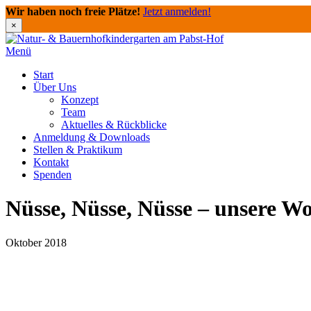
Wir haben noch freie Plätze!
Jetzt anmelden!
×
Direkt
zum
Menü
Inhalt
Start
Über Uns
Konzept
Team
Aktuelles & Rückblicke
Anmeldung & Downloads
Stellen & Praktikum
Kontakt
Spenden
Nüsse, Nüsse, Nüsse – unsere Wo
Oktober 2018