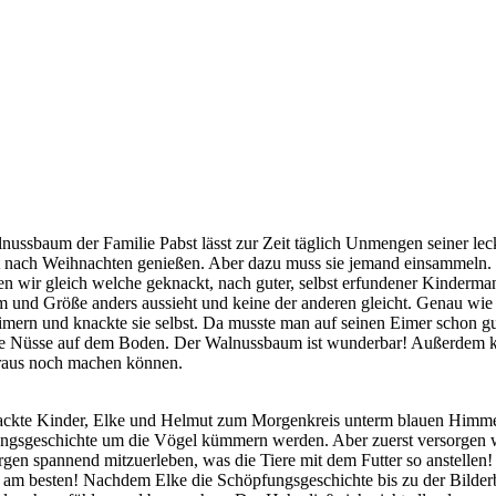
ssbaum der Familie Pabst lässt zur Zeit täglich Unmengen seiner lec
 nach Weihnachten genießen. Aber dazu muss sie jemand einsammeln. N
wir gleich welche geknackt, nach guter, selbst erfundener Kindermani
Form und Größe anders aussieht und keine der anderen gleicht. Genau w
en Eimern und knackte sie selbst. Da musste man auf seinen Eimer scho
eue Nüsse auf dem Boden. Der Walnussbaum ist wunderbar! Außerdem kan
araus noch machen können.
epackte Kinder, Elke und Helmut zum Morgenkreis unterm blauen Himm
ungsgeschichte um die Vögel kümmern werden. Aber zuerst versorgen wi
gen spannend mitzuerleben, was die Tiere mit dem Futter so anstellen
ch am besten! Nachdem Elke die Schöpfungsgeschichte bis zu der Bilderbu