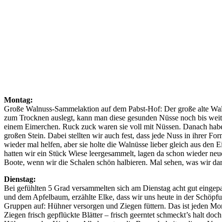
Montag:
Große Walnuss-Sammelaktion auf dem Pabst-Hof: Der große alte Walnu
zum Trocknen auslegt, kann man diese gesunden Nüsse noch bis weit
einem Eimerchen. Ruck zuck waren sie voll mit Nüssen. Danach haben 
großen Stein. Dabei stellten wir auch fest, dass jede Nuss in ihrer 
wieder mal helfen, aber sie holte die Walnüsse lieber gleich aus d
hatten wir ein Stück Wiese leergesammelt, lagen da schon wieder n
Boote, wenn wir die Schalen schön halbieren. Mal sehen, was wir d
Dienstag:
Bei gefühlten 5 Grad versammelten sich am Dienstag acht gut eing
und dem Apfelbaum, erzählte Elke, dass wir uns heute in der Schöpf
Gruppen auf: Hühner versorgen und Ziegen füttern. Das ist jeden Mor
Ziegen frisch gepflückte Blätter – frisch geerntet schmeckt’s halt do