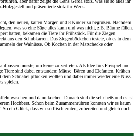
führen, aber dafür zeigte die Gans Gerda stolz, was sie so alles ihr
olzgestell und präsentierte stolz ihr Werk.
nicht, den neuen, kalten Morgen und 8 Kinder zu begrüßen. Nachdem
egten, was so eine Säge alles kann und was nicht, z.B. Bäume fällen.
spert hatten, bekamen die Tiere ihr Frühstück. Für die Ziegen
ekt aus den Schubkarren. Das Ziegenböckchen testete, ob es in dem
m Sammeln der Walnüsse. Ob Kochen in der Matschecke oder
passen musste, um keine zu zertreten. Als Idee fürs Freispiel und
ge Tiere sind dabei entstanden: Mäuse, Bären und Elefanten. Krähen
it dem Schnabel pflücken wollten und dabei immer wieder eine Nuss
s spielen.
offeln waschen und dann kochen. Danach sind die sehr heiß und es ist
s unserem Hochbeet. Schon beim Zusammenrühren konnten wir es kaum
 So ein Glück, dass wir so frisch ernten, zubereiten und gleich noch