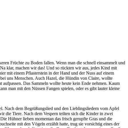
keren Früchte zu Boden fallen. Wenn man die schnell einsammelt und
a klar, machen wir das! Und so rückten wir aus, jedes Kind mit
er mit einem Pflasterstein in der Hand und der Nuss auf einem
ie bei uns Menschen. Auch Hazel, die Hündin von Claire, wollte
n gut aufpassen. Das Sammeln wollte heute kein Ende nehmen. Kaum
n man mit den Nüssen Fangen spielen, oder es gibt lauter kleine
el. Nach dem Begrüßungslied und den Lieblingsliedern vom Apfel
r die Tiere. Nach dem Vespern teilten sich die Kinder in zwei
! Die Hühner lieben momentan das frisch gerupfte Gras und die
chseite mit den Vögeln erzählt hatte, trug sie vorsichtig eines der