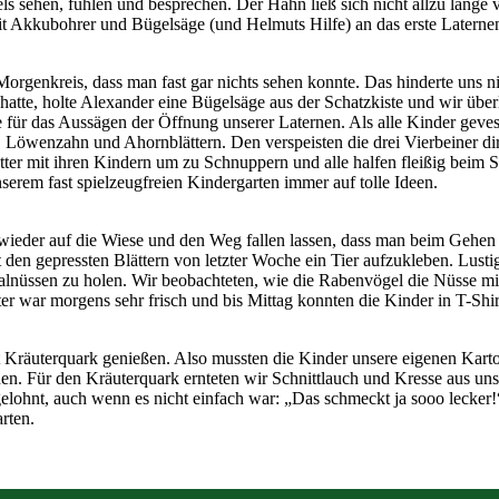
sehen, fühlen und besprechen. Der Hahn ließ sich nicht allzu lange vor
Akkubohrer und Bügelsäge (und Helmuts Hilfe) an das erste Laternen-H
rgenkreis, dass man fast gar nichts sehen konnte. Das hinderte uns 
tte, holte Alexander eine Bügelsäge aus der Schatzkiste und wir überl
ise für das Aussägen der Öffnung unserer Laternen. Als alle Kinder geve
Löwenzahn und Ahornblättern. Den verspeisten die drei Vierbeiner dir
tter mit ihren Kindern um zu Schnuppern und alle halfen fleißig bei
erem fast spielzeugfreien Kindergarten immer auf tolle Ideen.
der auf die Wiese und den Weg fallen lassen, dass man beim Gehen auf
en gepressten Blättern von letzter Woche ein Tier aufzukleben. Lusti
alnüssen zu holen. Wir beobachteten, wie die Rabenvögel die Nüsse m
r war morgens sehr frisch und bis Mittag konnten die Kinder in T-Shirt
it Kräuterquark genießen. Also mussten die Kinder unsere eigenen Kart
ennen. Für den Kräuterquark ernteten wir Schnittlauch und Kresse au
gelohnt, auch wenn es nicht einfach war: „Das schmeckt ja sooo lecker!“
rten.