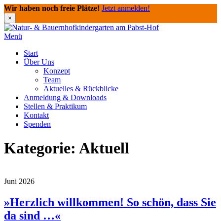
Wir haben noch freie Plätze!
Jetzt anmelden!
×
Direkt
zum
Menü
Inhalt
Start
Über Uns
Konzept
Team
Aktuelles & Rückblicke
Anmeldung & Downloads
Stellen & Praktikum
Kontakt
Spenden
Kategorie:
Aktuell
Juni 2026
»Herzlich willkommen! So schön, dass Sie
da sind …«