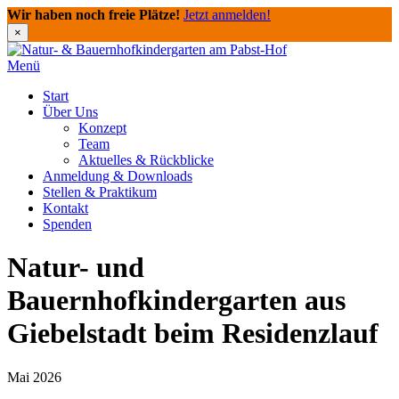
Wir haben noch freie Plätze!
Jetzt anmelden!
×
Direkt
zum
Menü
Inhalt
Start
Über Uns
Konzept
Team
Aktuelles & Rückblicke
Anmeldung & Downloads
Stellen & Praktikum
Kontakt
Spenden
Natur- und
Bauernhofkindergarten aus
Giebelstadt beim Residenzlauf
Mai 2026