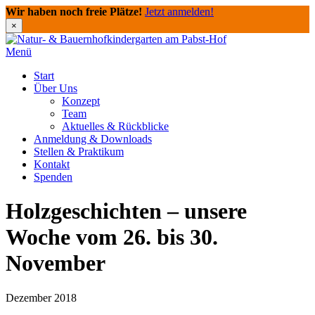
Wir haben noch freie Plätze!
Jetzt anmelden!
×
Direkt
zum
Menü
Inhalt
Start
Über Uns
Konzept
Team
Aktuelles & Rückblicke
Anmeldung & Downloads
Stellen & Praktikum
Kontakt
Spenden
Holzgeschichten – unsere
Woche vom 26. bis 30.
November
Dezember 2018