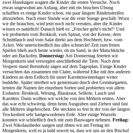
zwei Handsägen wagten die Kinder die ersten Versuche. Noch
etwas ungewohnt am Anfang, aber mit ein bisschen Übung
schafften es einige Kinder schon, ein paar längere Rindenstreifen
abzuziehen. Nach einer Stunde war die erste Stange geschält. Wozu
wir die brauchen, wird jetzt noch nicht verraten, aber die Kinder
wissen es natürlich! Danach hieß es: „Frischer geht’s nicht!“ Und
wir probierten vom Brokkoli, vom Spinat, von der Kresse, dem
Schnittlauch und vom Salat direkt aus dem Hochbeet, bzw. vom
Acker. Wie unterschiedlich das alles schmeckt! Zeit zum freien
Spielen blieb auch heute wieder, ob im Sand, in der Matschküche
oder am Backofen.
Donnerstag:
Am Donnerstag feierten wir
Morgenkreis und versorgten anschließend die Tiere. Nach dem
Vespern stand Brennholz sägen auf dem Tagesplan. Einige Kinder
versuchten das zusammen mit Claire, während Elke mit den anderen
Kindern an dem Erdloch für unser Karottenwinterlager weiter
buddelte. Später streiften wir gemeinsam durch den Gemüsegarten,
lernten die Namen der einzelnen Sorten und probierten von allem
Essbaren: Brokkoli, Wirsing, Blaukraut, Sellerie, Lauch und
Karotten. Dann wollten wir welche von den Möhren ernten. Aber
das war echt schwierig, denn beim Ausgraben und Ziehen sind fast
alle Möhren abgebrochen. Die steckten so fest in der von der langen
Trockenheit sehr hartgewordenen Erde. Aber einige Wurzeln
konnten wir schließlich doch mit zum Bauwagen nehmen.
Freitag:
Zwei Nikolauslieder sangen und übten wir am Freitag im
Morgenkreis, weil es ja bald soweit ist, dass wir uns an den Bischof