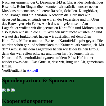
Nikolaus erinnern: der 6. Dezember 343 n. Chr. ist der Todestag des
Bischofs. Beim Singen üben konnten wir natürlich unsere neuen
Musikinstrumente ausprobieren: Rasseln, Schellen, Klanghölzer,
eine Triangel und ein Xylofon. Nachdem die Tiere und wir
gevespert hatten, entzündeten wir an der Feuerstelle und im Ofen
des Bauwagens ein Feuer. Auch das will gelernt sein. Am
Lagerfeuer wollten wir die geernteten Kartoffeln und Möhren garen,
also legten wir sie in die Glut. Weil wir nicht recht wussten, ob und
wie gut das funktioniert, haben wir zusätzlich auf dem Ofen
Kartoffeln, Möhren und rote Beete im Kartoffeldämpfer gegart. Die
wurden schön gar und schmeckten mit Kräuterquark vorzüglich. Mit
dem Gemüse aus dem Lagerfeuer hatten wir leider keinen Erfolg,
denn das war außen schwarz und innen hart. So lernen wir im
Natur- und Bauernhofkindergarten auf dem Pabst-Hof immer
wieder etwas dazu. Das Gute ist, dass wir, Jung und Alt, gemeinsam
lernen.
Veröffentlicht in
Aktuell
Spendenpartner & Sponsoren
Kooperationspartner