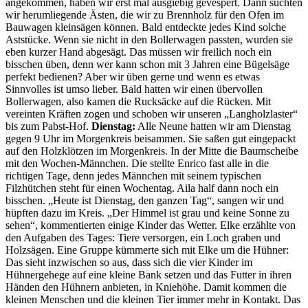
angekommen, haben wir erst mal ausgiebig gevespert. Dann suchten
wir herumliegende Ästen, die wir zu Brennholz für den Ofen im
Bauwagen kleinsägen können. Bald entdeckte jedes Kind solche
Aststücke. Wenn sie nicht in den Bollerwagen passten, wurden sie
eben kurzer Hand abgesägt. Das müssen wir freilich noch ein
bisschen üben, denn wer kann schon mit 3 Jahren eine Bügelsäge
perfekt bedienen? Aber wir üben gerne und wenn es etwas
Sinnvolles ist umso lieber. Bald hatten wir einen übervollen
Bollerwagen, also kamen die Rucksäcke auf die Rücken. Mit
vereinten Kräften zogen und schoben wir unseren „Langholzlaster“
bis zum Pabst-Hof.
Dienstag:
Alle Neune hatten wir am Dienstag
gegen 9 Uhr im Morgenkreis beisammen. Sie saßen gut eingepackt
auf den Holzklötzen im Morgenkreis. In der Mitte die Baumscheibe
mit den Wochen-Männchen. Die stellte Enrico fast alle in die
richtigen Tage, denn jedes Männchen mit seinem typischen
Filzhütchen steht für einen Wochentag. Aila half dann noch ein
bisschen. „Heute ist Dienstag, den ganzen Tag“, sangen wir und
hüpften dazu im Kreis. „Der Himmel ist grau und keine Sonne zu
sehen“, kommentierten einige Kinder das Wetter. Elke erzählte von
den Aufgaben des Tages: Tiere versorgen, ein Loch graben und
Holzsägen. Eine Gruppe kümmerte sich mit Elke um die Hühner:
Das sieht inzwischen so aus, dass sich die vier Kinder im
Hühnergehege auf eine kleine Bank setzen und das Futter in ihren
Händen den Hühnern anbieten, in Kniehöhe. Damit kommen die
kleinen Menschen und die kleinen Tier immer mehr in Kontakt. Das