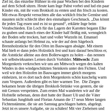
Ziel ist, das einzelne Hühner in ein paar Wochen bei den Kindern
auf dem Schoß sitzen. Heute kam Inge Pabst vorbei und lud ein paar
Kinder ein, mit ihr vom Brokkoli zu ernten und ihn frisch zu kosten.
Mit etwas Respekt versuchten alle das wirklich frische Gemüse und
staunten nicht schlecht über den einmaligen Geschmack. „Das könnt
ihr jeden Tag essen und es ist so gesund“, erklärte Inge beim
Verabschieden. Ein Loch für das Lagern der Karotten begann Elke
zu graben und manch eines der Kinder half fleißig mit, wenngleich
der Boden sehr trocken, hart und voller Wurzeln ist. Emanuel
schaute anfangs bei Helmut zu, wie der auf dem Sägebock
Brennholzstücke für den Ofen im Bauwagen absägte. Mit einem
Mal hielt er dann jedes Holzstück fest und kurz darauf beschloss er,
die Aststücke alleine aus dem Bollerwagen zu holen – das nennen
wir selbstwirksames Lernen durch Vorbilder.
Mittwoch:
Zum
Morgenkreis verkrochen wir uns am Mittwoch wegen des kalten
Windes in den windgeschützten Steinkreis unter den Fichten. Und
weil wir den Holzofen im Bauwagen immer gleich morgens
einheizen, ist es dort nach dem Morgenkreis schön kuschelig warm
zum Vespern. Außerdem gibt es hier warmen Tee. Die Ziegen
bekamen heute die übrigen Brokkoli-Strünke von gestern, die sie
mit Genuss verspeisten. Zum ersten Mal wanderten wir auf die
Hofstelle nebenan, denn dort hatte der Bauer Uli und die Väter
Sebastian Jungbluth und Florian Amann die 17 neun Meter langen
Fichtenstämme, die sie am Samstag geschlagen hatten, abgelegt.
Jetzt ist es unsere Aufgabe, sie zu schälen! Mit vier Zieheisen und