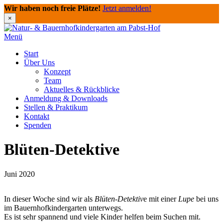
Wir haben noch freie Plätze!
Jetzt anmelden!
×
Direkt
zum
Menü
Inhalt
Start
Über Uns
Konzept
Team
Aktuelles & Rückblicke
Anmeldung & Downloads
Stellen & Praktikum
Kontakt
Spenden
Blüten-Detektive
Juni 2020
In dieser Woche sind wir als
Blüten-Detektiv
e mit einer
Lupe
bei uns
im Bauernhofkindergarten unterwegs.
Es ist sehr spannend und viele Kinder helfen beim Suchen mit.