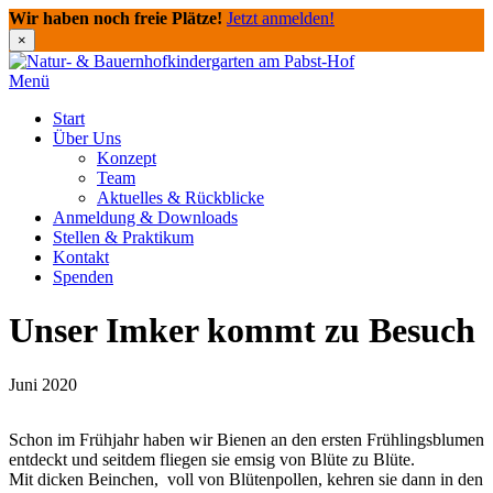
Wir haben noch freie Plätze!
Jetzt anmelden!
×
Direkt
zum
Menü
Inhalt
Start
Über Uns
Konzept
Team
Aktuelles & Rückblicke
Anmeldung & Downloads
Stellen & Praktikum
Kontakt
Spenden
Unser Imker kommt zu Besuch
Juni 2020
Schon im Frühjahr haben wir Bienen an den ersten Frühlingsblumen
entdeckt und seitdem fliegen sie emsig von Blüte zu Blüte.
Mit dicken Beinchen, voll von Blütenpollen, kehren sie dann in den