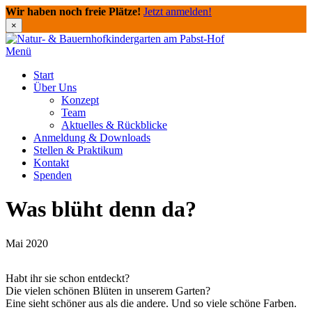
Wir haben noch freie Plätze!
Jetzt anmelden!
×
Direkt
zum
Menü
Inhalt
Start
Über Uns
Konzept
Team
Aktuelles & Rückblicke
Anmeldung & Downloads
Stellen & Praktikum
Kontakt
Spenden
Was blüht denn da?
Mai 2020
Habt ihr sie schon entdeckt?
Die vielen schönen Blüten in unserem Garten?
Eine sieht schöner aus als die andere. Und so viele schöne Farben.