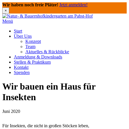
Wir haben noch freie Plätze!
Jetzt anmelden!
×
Direkt
zum
Menü
Inhalt
Start
Über Uns
Konzept
Team
Aktuelles & Rückblicke
Anmeldung & Downloads
Stellen & Praktikum
Kontakt
Spenden
Wir bauen ein Haus für
Insekten
Juni 2020
Für Insekten, die nicht in großen Stöcken leben,